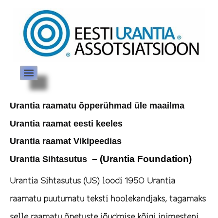
Urantia raamatu õpperühmad üle maailma
Urantia raamat eesti keeles
Urantia raamat Vikipeedias
–
(Urantia Foundation)
Urantia Sihtasutus
Urantia Sihtasutus (US) loodi 1950 Urantia
raamatu puutumatu teksti hoolekandjaks, tagamaks
selle raamatu õpetuste jõudmise kõigi inimesteni